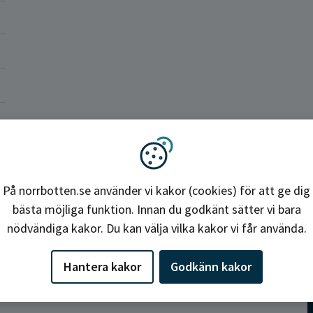
okrati och politik
ba hos oss
Region Norrbotten
Vi använder kakor
På norrbotten.se använder vi kakor (cookies) för att ge dig
bästa möjliga funktion. Innan du godkänt sätter vi bara
nödvändiga kakor. Du kan välja vilka kakor vi får använda.
Hantera kakor
Godkänn kakor