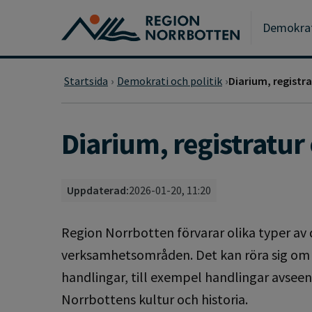
Gå till huvudmeny
Gå till övergripande innehåll
Gå till sidfoten
Demokrati
Startsida
Demokrati och politik
Diarium, registra
Diarium, registratur
Uppdaterad:
2026-01-20, 11:20
Region Norrbotten förvarar olika typer av
verksamhetsområden. Det kan röra sig om 
handlingar, till exempel handlingar avseen
Norrbottens kultur och historia.