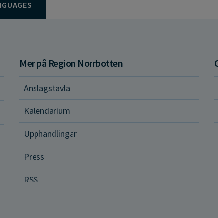
NGUAGES
Mer på Region Norrbotten
Anslagstavla
d och hälsa
Kalendarium
ital vård och tjänster
Upphandlingar
Press
dvård
RSS
ler och rättigheter
a vårdenheter