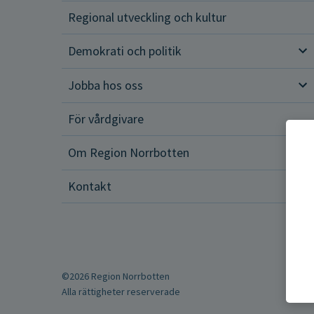
Regional utveckling och kultur
Demokrati och politik
Dem
Jobba hos oss
Job
För vårdgivare
Om Region Norrbotten
Om 
Kontakt
©2026 Region Norrbotten
Alla rättigheter reserverade