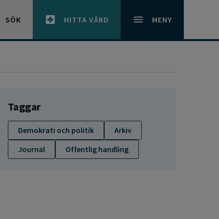
SÖK
HITTA VÅRD
MENY
Taggar
Demokrati och politik
Arkiv
Journal
Offentlig handling