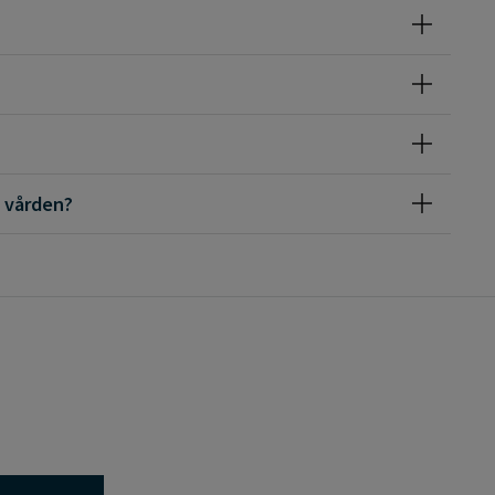
l du veta mer om journaler och sekretess i vården?