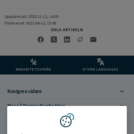
Uppdaterad: 2025-11-12, 14:03
Publicerad: 2022-04-12, 15:48
DELA ARTIKELN
MINORITETSSPRÅK
OTHER LANGUAGES
Navigera vidare
Mer på Region Norrbotten
Om webbplatsen
Vi använder kakor