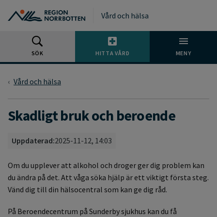
Gå till huvudmeny
Gå till övergripande innehåll
Gå till sidfoten
Vård och hälsa
SÖK
HITTA VÅRD
MENY
Vård och hälsa
Skadligt bruk och beroende
Uppdaterad:
2025-11-12, 14:03
Om du upplever att alkohol och droger ger dig problem kan
du ändra på det. Att våga söka hjälp är ett viktigt första steg.
Vänd dig till din hälsocentral som kan ge dig råd.
På Beroendecentrum på Sunderby sjukhus kan du få