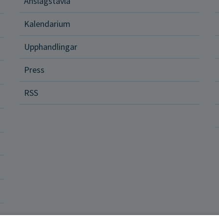
Anslagstavla
d och hälsa
Kalendarium
ital vård och tjänster
Upphandlingar
Press
dvård
RSS
ler och rättigheter
a vårdenheter
okrati och politik
ba hos oss