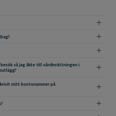
drag?
besök så jag åkte till vårdinrättningen i
seutlägg?
 skrivit mitt kontonummer på
a?