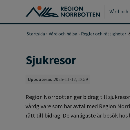
Gå till huvudmeny
Gå till övergripande innehåll
Gå till sidfoten
Vård och 
Startsida
Vård och hälsa
Regler och rättigheter
Sjukresor
Uppdaterad:
2025-11-12, 12:59
Region Norrbotten ger bidrag till sjukresor 
vårdgivare som har avtal med Region Norrb
rätt till bidrag. De vanligaste är besök ho