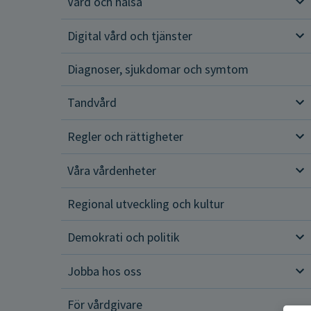
Vård och hälsa
Vår
Digital vård och tjänster
Dig
Diagnoser, sjukdomar och symtom
Tandvård
Tan
Regler och rättigheter
Reg
Våra vårdenheter
Vår
Regional utveckling och kultur
Demokrati och politik
Dem
Jobba hos oss
Job
För vårdgivare