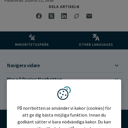
Publicerad: 2026-01-12, 16:45
DELA ARTIKELN
MINORITETSSPRÅK
OTHER LANGUAGES
Navigera vidare
Mer på Region Norrbotten
Om webbplatsen
Vi använder kakor
På norrbotten.se använder vi kakor (cookies) för
att ge dig bästa möjliga funktion. Innan du
godkänt sätter vi bara nödvändiga kakor. Du kan