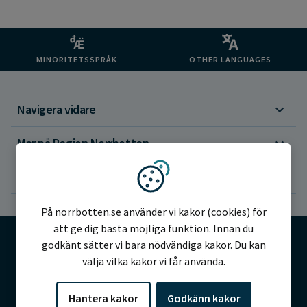
MINORITETSSPRÅK
OTHER LANGUAGES
Navigera vidare
Mer på Region Norrbotten
Om webbplatsen
Vi använder kakor
På norrbotten.se använder vi kakor (cookies) för
att ge dig bästa möjliga funktion. Innan du
godkänt sätter vi bara nödvändiga kakor. Du kan
välja vilka kakor vi får använda.
©2026 Region Norrbotten
Hantera kakor
Godkänn kakor