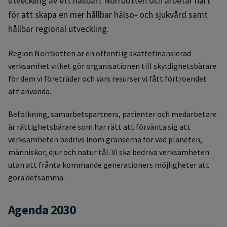
utveckling av ett hållbart Norrbotten och arbetar hårt
för att skapa en mer hållbar hälso- och sjukvård samt
hållbar regional utveckling.
Region Norrbotten är en offentlig skattefinansierad
verksamhet vilket gör organisationen till skyldighetsbärare
för dem vi företräder och vars resurser vi fått förtroendet
att använda.
Befolkning, samarbetspartners, patienter och medarbetare
är rättighetsbärare som har rätt att förvänta sig att
verksamheten bedrivs inom gränserna för vad
planeten,
människor, djur och natur
tål. Vi ska bedriva
verksamheten
utan att frånta kommande generationers möjligheter att
göra detsamma.
Agenda 2030