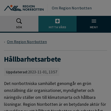
Gå till huvudmeny
Gå till övergripande innehåll
Gå till sidfoten
Om Region Norrbotten
SÖK
HITTA VÅRD
MENY
Om Region Norrbotten
Hållbarhetsarbete
Uppdaterad:
2023-11-01, 13:57
Det norrbottniska samhället genomgår en grön
omställning där organisationer, myndigheter och
näringsliv ställer om till klimatsmarta och hållbara
lösningar. Region Norrbotten är en betydande aktör för