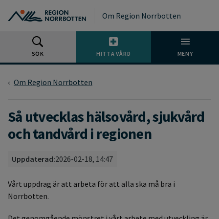
Gå till huvudmeny
Gå till övergripande innehåll
Gå till sidfoten
Om Region Norrbotten
SÖK
HITTA VÅRD
MENY
Om Region Norrbotten
Så utvecklas hälsovård, sjukvård
och tandvård i regionen
Uppdaterad:
2026-02-18, 14:47
Vårt uppdrag är att arbeta för att alla ska må bra i
Norrbotten.
Det genomgående mönstret i vårt arbete med utveckling är