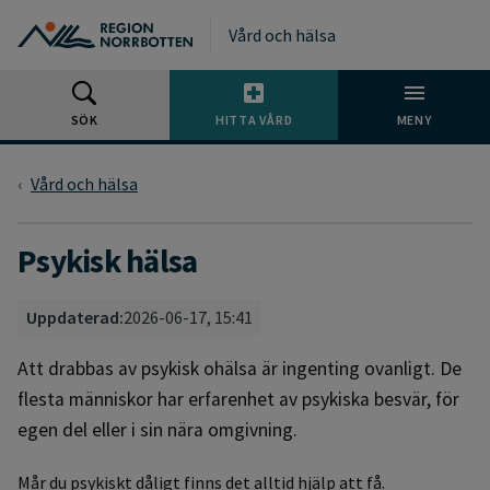
Gå till huvudmeny
Gå till övergripande innehåll
Gå till sidfoten
Vård och hälsa
SÖK
HITTA VÅRD
MENY
Vård och hälsa
Psykisk hälsa
Uppdaterad:
2026-06-17, 15:41
Att drabbas av psykisk ohälsa är ingenting ovanligt. De
flesta människor har erfarenhet av psykiska besvär, för
egen del eller i sin nära omgivning.
Mår du psykiskt dåligt finns det alltid hjälp att få.