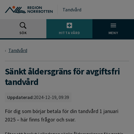
Gå till huvudmeny
Gå till övergripande innehåll
Gå till sidfoten
Tandvård
SÖK
HITTA VÅRD
MENY
Tandvård
Sänkt åldersgräns för avgiftsfri
tandvård
Uppdaterad:
2024-12-19, 09:39
För dig som börjar betala för din tandvård 1 januari
2025 – här finns frågor och svar.
Efter ett beslut i riksdagen sänks åldersgränsen för gratis