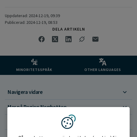
Uppdaterad: 2024-12-19, 09:39
Publicerad: 2024-12-19, 08:53
DELA ARTIKELN
MINORITETSSPRÅK
OTHER LANGUAGES
Navigera vidare
Mer på Region Norrbotten
Om webbplatsen
Vi använder kakor