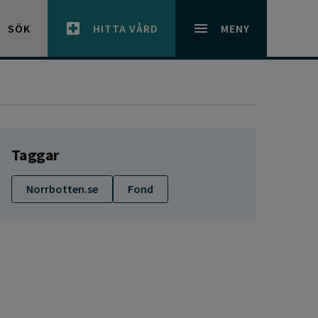
SÖK
HITTA VÅRD
MENY
Taggar
Norrbotten.se
Fond