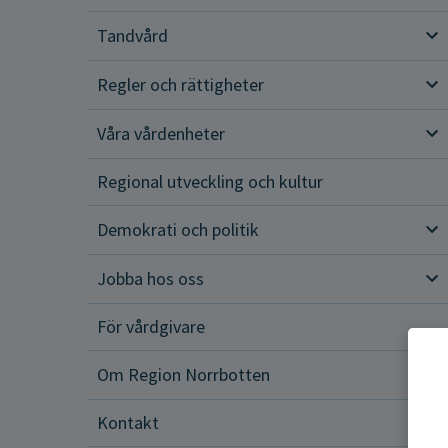
Tandvård
Tan
Regler och rättigheter
Reg
Våra vårdenheter
Vår
Regional utveckling och kultur
Demokrati och politik
Dem
Jobba hos oss
Job
För vårdgivare
Om Region Norrbotten
Om 
Kontakt