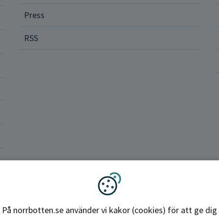
Press
dvård
RSS
ler och rättigheter
a vårdenheter
okrati och politik
ba hos oss
Region Norrbotten
Vi använder kakor
På norrbotten.se använder vi kakor (cookies) för att ge dig