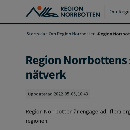
Gå till huvudmeny
Gå till övergripande innehåll
Gå till sidfoten
Om Regio
Startsida
Om Region Norrbotten
Region Norrbot
Region Norrbottens
nätverk
Uppdaterad:
2022-05-06, 10:43
Region Norrbotten är engagerad i flera orga
regionen.