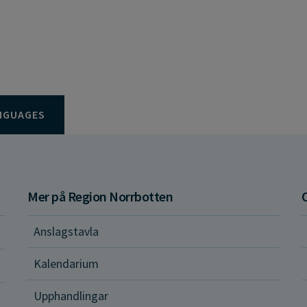
NGUAGES
Mer på Region Norrbotten
Anslagstavla
d och hälsa
Kalendarium
ital vård och tjänster
Upphandlingar