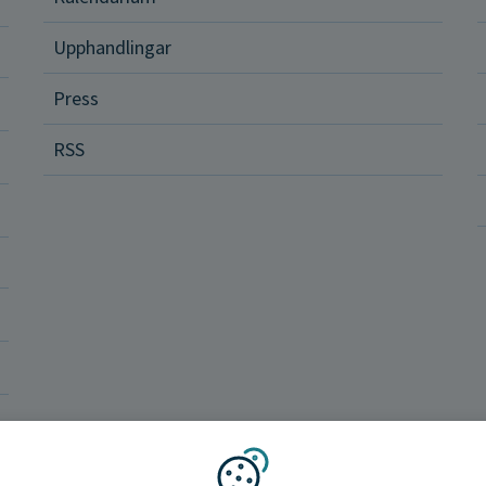
ital vård och tjänster
Upphandlingar
Press
dvård
RSS
ler och rättigheter
a vårdenheter
okrati och politik
ba hos oss
Region Norrbotten