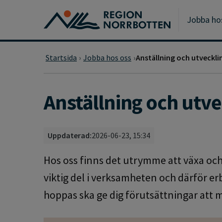
Gå till huvudmeny
Gå till övergripande innehåll
Gå till sidfoten
Jobba ho
Startsida
Jobba hos oss
Anställning och utveckli
Anställning och utve
Uppdaterad:
2026-06-23, 15:34
Hos oss finns det utrymme att växa och
viktig del i verksamheten och därför er
hoppas ska ge dig förutsättningar att m