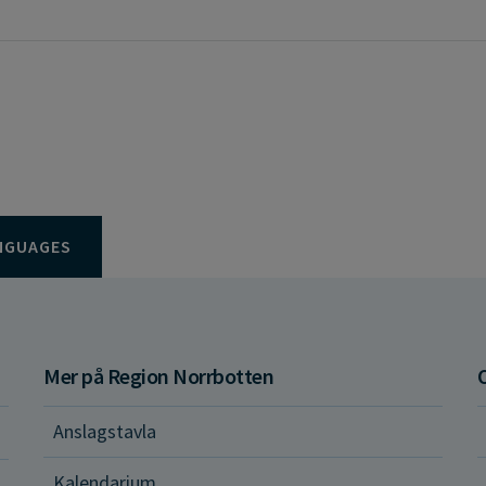
NGUAGES
Mer på Region Norrbotten
Anslagstavla
d och hälsa
Kalendarium