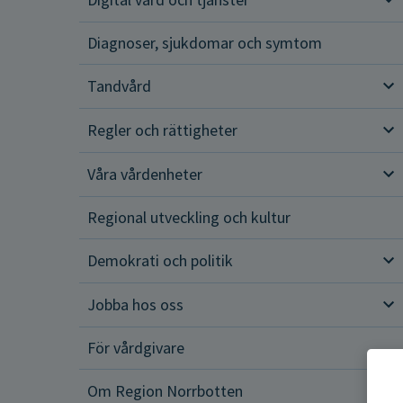
Dig
Diagnoser, sjukdomar och symtom
Tandvård
Tan
Regler och rättigheter
Reg
Våra vårdenheter
Vår
Regional utveckling och kultur
Demokrati och politik
Dem
Jobba hos oss
Job
För vårdgivare
Om Region Norrbotten
Om 