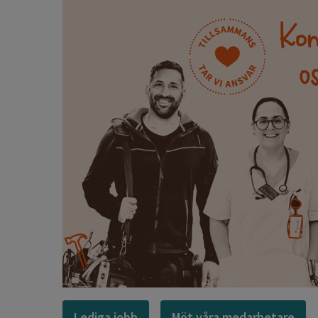
Lediga jobb
Möt våra medarbetare