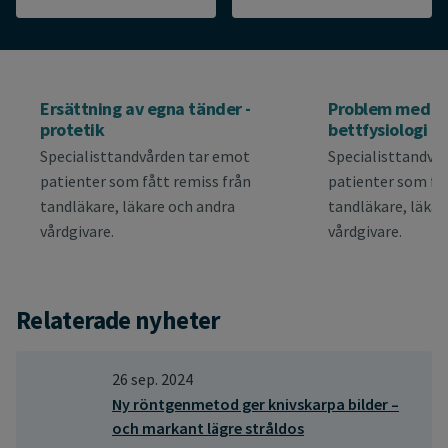
Ersättning av egna tänder -
Problem med be
protetik
bettfysiologi
Specialisttandvården tar emot
Specialisttandvå
patienter som fått remiss från
patienter som fåt
tandläkare, läkare och andra
tandläkare, läkar
vårdgivare.
vårdgivare.
Relaterade nyheter
26 sep. 2024
Ny röntgenmetod ger knivskarpa bilder –
och markant lägre stråldos