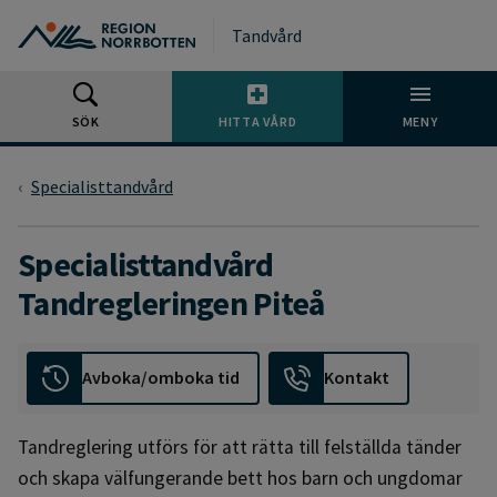
Gå till huvudmeny
Gå till övergripande innehåll
Gå till sidfoten
Tandvård
SÖK
HITTA VÅRD
MENY
Specialisttandvård
Specialisttandvård
Tandregleringen Piteå
Avboka/omboka tid
Kontakt
Tandreglering utförs för att rätta till felställda tänder
och skapa välfungerande bett hos barn och ungdomar