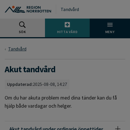
Gå till huvudmeny
Gå till övergripande innehåll
Gå till sidfoten
Tandvård
SÖK
HITTA VÅRD
MENY
Tandvård
Akut tandvård
Uppdaterad:
2025-08-08, 14:27
Om du har akuta problem med dina tänder kan du få
hjälp både vardagar och helger.
Akut tandvård under ordinarie öppettider