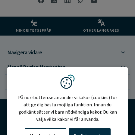
MINORITETSSPRÅK
OTHER LANGUAGES
Navigera vidare
Mer på Region Norrbotten
Om webbplatsen
Vi använder kakor
På norrbotten.se använder vi kakor (cookies) för
att ge dig bästa möjliga funktion. Innan du
godkänt sätter vi bara nödvändiga kakor. Du kan
välja vilka kakor vi får använda.
©2026 Region Norrbotten