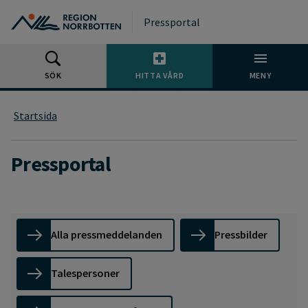
Gå till huvudmeny
Gå till övergripande innehåll
Gå till sidfoten
Pressportal
SÖK
HITTA VÅRD
MENY
Startsida
Pressportal
Alla pressmeddelanden
Pressbilder
Talespersoner