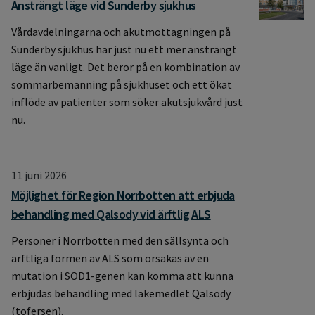
Ansträngt läge vid Sunderby sjukhus
Vårdavdelningarna och akutmottagningen på
Sunderby sjukhus har just nu ett mer ansträngt
läge än vanligt. Det beror på en kombination av
sommarbemanning på sjukhuset och ett ökat
inflöde av patienter som söker akutsjukvård just
nu.
11 juni 2026
Möjlighet för Region Norrbotten att erbjuda
behandling med Qalsody vid ärftlig ALS
Personer i Norrbotten med den sällsynta och
ärftliga formen av ALS som orsakas av en
mutation i SOD1-genen kan komma att kunna
erbjudas behandling med läkemedlet Qalsody
(tofersen).