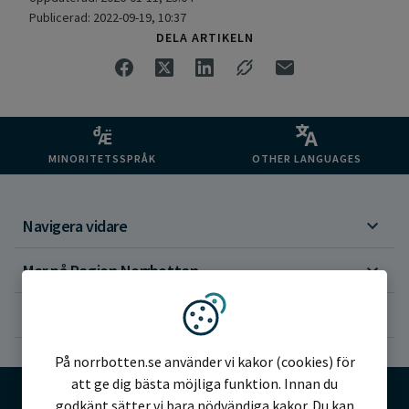
Publicerad: 2022-09-19, 10:37
DELA ARTIKELN
MINORITETSSPRÅK
OTHER LANGUAGES
Navigera vidare
Mer på Region Norrbotten
Om webbplatsen
Vi använder kakor
På norrbotten.se använder vi kakor (cookies) för
att ge dig bästa möjliga funktion. Innan du
godkänt sätter vi bara nödvändiga kakor. Du kan