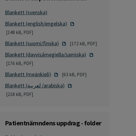
Blankett (svenska)
Blankett (english/engelska)
[148 kB, PDF]
Blankett (suomi/finska)
[172 kB, PDF]
Blankett (davvisámegiella/samiska)
[176 kB, PDF]
Blankett (meänkieli)
[63 kB, PDF]
Blankett (لعربية /arabiska)
[218 kB, PDF]
Patientnämndens uppdrag - folder