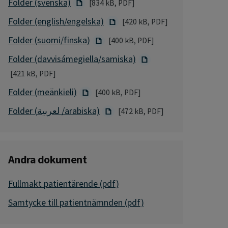
Folder (svenska)
[834 kB, PDF]
Folder (english/engelska)
[420 kB, PDF]
Folder (suomi/finska)
[400 kB, PDF]
Folder (davvisámegiella/samiska)
[421 kB, PDF]
Folder (meänkieli)
[400 kB, PDF]
Folder (لعربية /arabiska)
[472 kB, PDF]
Andra dokument
Fullmakt patientärende (pdf)
Samtycke till patientnämnden (pdf)