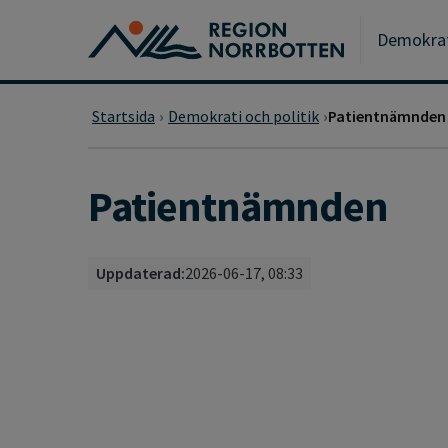
Gå till huvudmeny
Gå till övergripande innehåll
Gå till sidfoten
Demokrati
Startsida
Demokrati och politik
Patientnämnden
Patientnämnden
Uppdaterad:
2026-06-17, 08:33