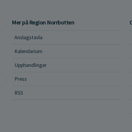
Mer på Region Norrbotten
Anslagstavla
d och hälsa
Kalendarium
ital vård och tjänster
Upphandlingar
Press
dvård
RSS
ler och rättigheter
a vårdenheter