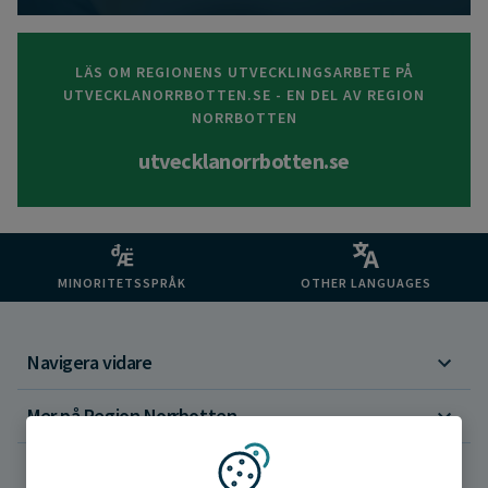
LÄS OM REGIONENS UTVECKLINGSARBETE PÅ
UTVECKLANORRBOTTEN.SE - EN DEL AV REGION
NORRBOTTEN
utvecklanorrbotten.se
MINORITETSSPRÅK
OTHER LANGUAGES
Navigera vidare
Mer på Region Norrbotten
Om webbplatsen
Vi använder kakor