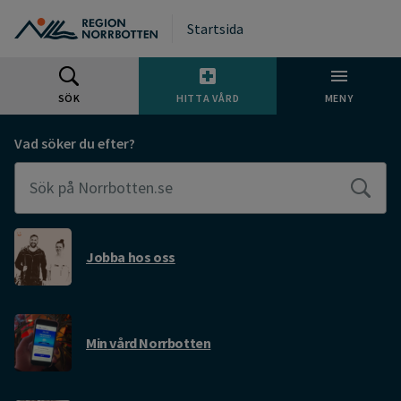
Gå till huvudmeny
Gå till övergripande innehåll
Gå till sidfoten
Startsida
SÖK
HITTA VÅRD
MENY
Välkommen till Region Norrbotten
Vad söker du efter?
Jobba hos oss
Min vård Norrbotten