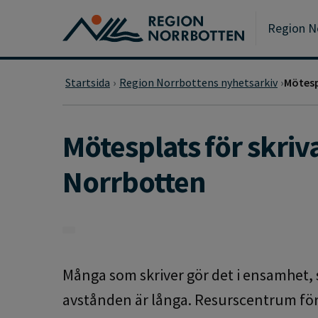
Gå till huvudmeny
Gå till övergripande innehåll
Gå till sidfoten
Region N
Startsida
Region Norrbottens nyhetsarkiv
Mötesp
Mötesplats för skriv
Norrbotten
Många som skriver gör det i ensamhet, s
avstånden är långa. Resurscentrum för 