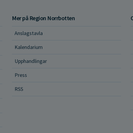
Mer på Region Norrbotten
Anslagstavla
d och hälsa
Kalendarium
ital vård och tjänster
Upphandlingar
Press
dvård
RSS
ler och rättigheter
a vårdenheter