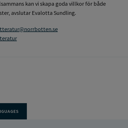
illsammans kan vi skapa goda villkor för både
ter, avslutar Evalotta Sundling.
itteratur@norrbotten.se
teratur
NGUAGES