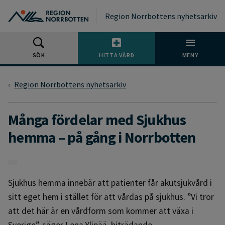
Gå till huvudmeny
Gå till övergripande innehåll
Gå till sidfoten
Region Norrbottens nyhetsarkiv
SÖK
HITTA VÅRD
MENY
Region Norrbottens nyhetsarkiv
Många fördelar med Sjukhus
hemma – på gång i Norrbotten
Sjukhus hemma innebär att patienter får akutsjukvård i
sitt eget hem i stället för att vårdas på sjukhus. ”Vi tror
att det här är en vårdform som kommer att växa i
Sverige”, säger Lena Ylipää, biträdande