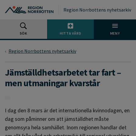
Gå till huvudmeny
Gå till övergripande innehåll
Gå till sidfoten
Region Norrbottens nyhetsarkiv
SÖK
HITTA VÅRD
MENY
Region Norrbottens nyhetsarkiv
Jämställdhetsarbetet tar fart –
men utmaningar kvarstår
I dag den 8 mars är det internationella kvinnodagen, en
dag som påminner om att jämställdhet måste
genomsyra hela samhället. Inom regionen handlar det
om allt från vård och arbetsmiljö till regional utveckling