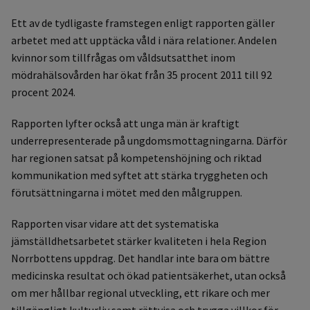
Ett av de tydligaste framstegen enligt rapporten gäller
arbetet med att upptäcka våld i nära relationer. Andelen
kvinnor som tillfrågas om våldsutsatthet inom
mödrahälsovården har ökat från 35 procent 2011 till 92
procent 2024.
Rapporten lyfter också att unga män är kraftigt
underrepresenterade på ungdomsmottagningarna. Därför
har regionen satsat på kompetenshöjning och riktad
kommunikation med syftet att stärka tryggheten och
förutsättningarna i mötet med den målgruppen.
Rapporten visar vidare att det systematiska
jämställdhetsarbetet stärker kvaliteten i hela Region
Norrbottens uppdrag. Det handlar inte bara om bättre
medicinska resultat och ökad patientsäkerhet, utan också
om mer hållbar regional utveckling, ett rikare och mer
tillgängligt kulturliv samt rättvisa och trygga villkor för