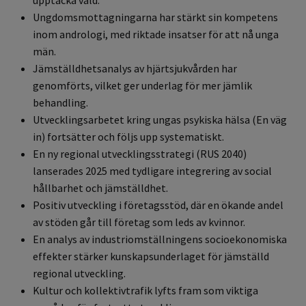
upptäcka våld.
Ungdomsmottagningarna har stärkt sin kompetens
inom andrologi, med riktade insatser för att nå unga
män.
Jämställdhetsanalys av hjärtsjukvården har
genomförts, vilket ger underlag för mer jämlik
behandling.
Utvecklingsarbetet kring ungas psykiska hälsa (En väg
in) fortsätter och följs upp systematiskt.
En ny regional utvecklingsstrategi (RUS 2040)
lanserades 2025 med tydligare integrering av social
hållbarhet och jämställdhet.
Positiv utveckling i företagsstöd, där en ökande andel
av stöden går till företag som leds av kvinnor.
En analys av industriomställningens socioekonomiska
effekter stärker kunskapsunderlaget för jämställd
regional utveckling.
Kultur och kollektivtrafik lyfts fram som viktiga