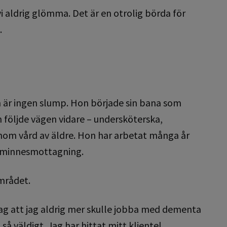
i aldrig glömma. Det är en otrolig börda för
.
m är ingen slump. Hon började sin bana som
följde vägen vidare – undersköterska,
inom vård av äldre. Hon har arbetat många år
å minnesmottagning.
mrådet.
 jag att jag aldrig mer skulle jobba med dementa
å väldigt. Jag har hittat mitt klientel.