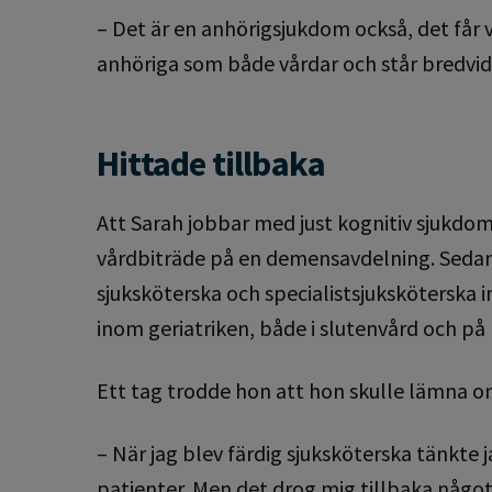
– Det är en anhörigsjukdom också, det får v
anhöriga som både vårdar och står bredvid
Hittade tillbaka
Att Sarah jobbar med just kognitiv sjukdo
vårdbiträde på en demensavdelning. Sedan 
sjuksköterska och specialistsjuksköterska 
inom geriatriken, både i slutenvård och p
Ett tag trodde hon att hon skulle lämna o
– När jag blev färdig sjuksköterska tänkte
patienter. Men det drog mig tillbaka något s