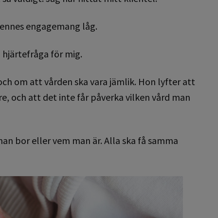
r hennes engagemang låg.
n hjärtefråga för mig.
h om att vården ska vara jämlik. Hon lyfter att
e, och att det inte får påverka vilken vård man
 man bor eller vem man är. Alla ska få samma