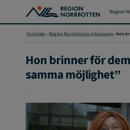
Gå till huvudmeny
Gå till övergripande innehåll
Gå till sidfoten
Region N
Startsida
Region Norrbottens nyhetsarkiv
Hon br
Hon brinner för dem
samma möjlighet”