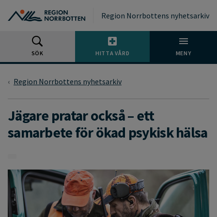
Gå till huvudmeny
Gå till övergripande innehåll
Gå till sidfoten
Region Norrbottens nyhetsarkiv
SÖK
HITTA VÅRD
MENY
Region Norrbottens nyhetsarkiv
Jägare pratar också – ett
samarbete för ökad psykisk hälsa