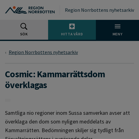
Gå till huvudmeny
Gå till övergripande innehåll
Gå till sidfoten
Region Norrbottens nyhetsarkiv
SÖK
HITTA VÅRD
MENY
Region Norrbottens nyhetsarkiv
Cosmic: Kammarrättsdom
överklagas
Samtliga nio regioner inom Sussa samverkan avser att
överklaga den dom som nyligen meddelats av
Kammarrätten. Bedömningen skiljer sig tydligt från
Förvaltningsrättens i avgörande delar.