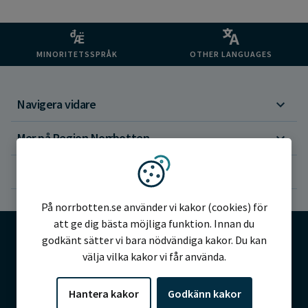
MINORITETSSPRÅK
OTHER LANGUAGES
Navigera vidare
Mer på Region Norrbotten
Om webbplatsen
Vi använder kakor
På norrbotten.se använder vi kakor (cookies) för
att ge dig bästa möjliga funktion. Innan du
godkänt sätter vi bara nödvändiga kakor. Du kan
välja vilka kakor vi får använda.
©2026 Region Norrbotten
Hantera kakor
Godkänn kakor
Alla rättigheter reserverade