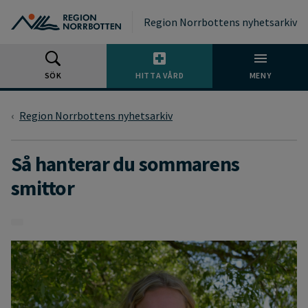
Gå till huvudmeny
Gå till övergripande innehåll
Gå till sidfoten
Region Norrbottens nyhetsarkiv
SÖK
HITTA VÅRD
MENY
Region Norrbottens nyhetsarkiv
Så hanterar du sommarens
smittor