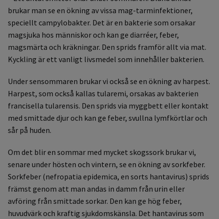
brukar man se en ökning av vissa mag-tarminfektioner,
speciellt campylobakter. Det är en bakterie som orsakar
magsjuka hos människor och kan ge diarréer, feber,
magsmärta och kräkningar. Den sprids framför allt via mat.
Kyckling är ett vanligt livsmedel som innehåller bakterien.
Under sensommaren brukar vi också se en ökning av harpest.
Harpest, som också kallas tularemi, orsakas av bakterien
francisella tularensis. Den sprids via myggbett eller kontakt
med smittade djur och kan ge feber, svullna lymfkörtlar och
sår på huden.
Om det blir en sommar med mycket skogssork brukar vi,
senare under hösten och vintern, se en ökning av sorkfeber.
Sorkfeber (nefropatia epidemica, en sorts hantavirus) sprids
främst genom att man andas in damm från urin eller
avföring från smittade sorkar. Den kan ge hög feber,
huvudvärk och kraftig sjukdomskänsla. Det hantavirus som