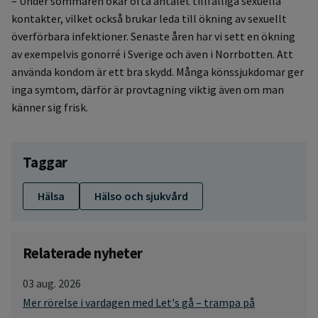
– Under sommaren ökar ofta antalet tillfälliga sexuella
kontakter, vilket också brukar leda till ökning av sexuellt
överförbara infektioner. Senaste åren har vi sett en ökning
av exempelvis gonorré i Sverige och även i Norrbotten. Att
använda kondom är ett bra skydd. Många könssjukdomar ger
inga symtom, därför är provtagning viktig även om man
känner sig frisk.
Taggar
Hälsa
Hälso och sjukvård
Relaterade nyheter
03 aug. 2026
Mer rörelse i vardagen med Let's gå – trampa på