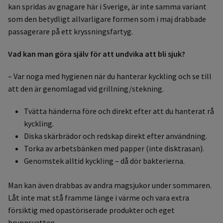
kan spridas av gnagare här i Sverige, är inte samma variant
som den betydligt allvarligare formen som i maj drabbade
passagerare på ett kryssningsfartyg.
Vad kan man göra själv för att undvika att bli sjuk?
– Var noga med hygienen när du hanterar kyckling och se till
att den är genomlagad vid grillning/stekning.
Tvätta händerna före och direkt efter att du hanterat rå
kyckling.
Diska skärbrädor och redskap direkt efter användning.
Torka av arbetsbänken med papper (inte disktrasan).
Genomstek alltid kyckling – då dör bakterierna.
Man kan även drabbas av andra magsjukor under sommaren.
Låt inte mat stå framme länge i värme och vara extra
försiktig med opastöriserade produkter och eget
brunnsvatten.