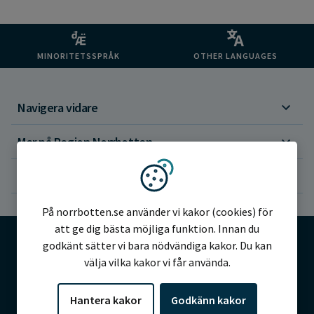
MINORITETSSPRÅK
OTHER LANGUAGES
Navigera vidare
Mer på Region Norrbotten
Om webbplatsen
Vi använder kakor
På norrbotten.se använder vi kakor (cookies) för
att ge dig bästa möjliga funktion. Innan du
godkänt sätter vi bara nödvändiga kakor. Du kan
välja vilka kakor vi får använda.
©2026 Region Norrbotten
Hantera kakor
Godkänn kakor
Alla rättigheter reserverade