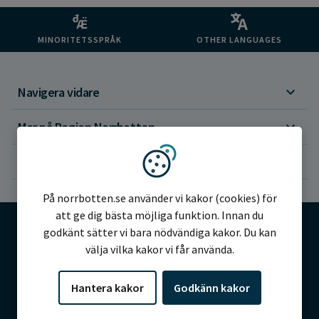
MINORITETSSPRÅK
OTHER LANGUAGES
Navigera vidare
Mer på Region Norrbotten
Om webbplatsen
Vi använder kakor
På norrbotten.se använder vi kakor (cookies) för
att ge dig bästa möjliga funktion. Innan du
godkänt sätter vi bara nödvändiga kakor. Du kan
välja vilka kakor vi får använda.
©2026 Region Norrbotten
Hantera kakor
Godkänn kakor
Alla rättigheter reserverade