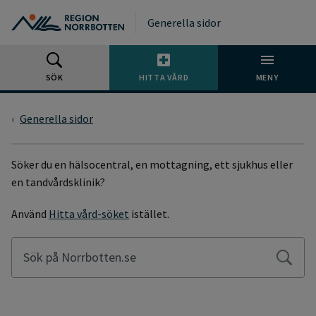
Gå till huvudmeny
Gå till övergripande innehåll
Gå till sidfoten
Generella sidor
SÖK
HITTA VÅRD
MENY
Generella sidor
SÖKSIDA
Söker du en hälsocentral, en mottagning, ett sjukhus eller
en tandvårdsklinik?
Använd
Hitta vård-söket
istället.
Sök på Norrbotten.se