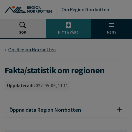
Gå till huvudmeny
Gå till övergripande innehåll
Gå till sidfoten
Om Region Norrbotten
SÖK
HITTA VÅRD
MENY
Om Region Norrbotten
Fakta/statistik om regionen
Uppdaterad:
2022-05-06, 11:11
Öppna data Region Norrbotten