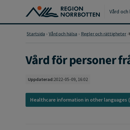
Gå till huvudmeny
Gå till övergripande innehåll
Gå till sidfoten
Vård och 
Startsida
Vård och hälsa
Regler och rättigheter
Vård för personer fr
Uppdaterad:
2022-05-09, 16:02
Healthcare information in other languages 