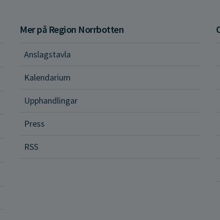
Mer på Region Norrbotten
Anslagstavla
d och hälsa
Kalendarium
ital vård och tjänster
Upphandlingar
Press
dvård
RSS
ler och rättigheter
a vårdenheter