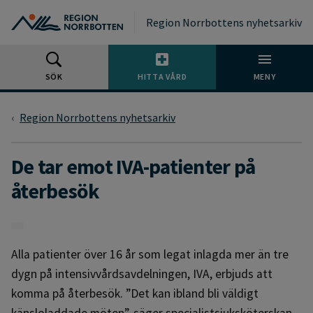
Gå till huvudmeny
Gå till övergripande innehåll
Gå till sidfoten
Region Norrbottens nyhetsarkiv
SÖK
HITTA VÅRD
MENY
Region Norrbottens nyhetsarkiv
De tar emot IVA-patienter på
återbesök
Alla patienter över 16 år som legat inlagda mer än tre
dygn på intensivvårdsavdelningen, IVA, erbjuds att
komma på återbesök. ”Det kan ibland bli väldigt
känsloladdade möten”, säger specialistsjuksköterskan