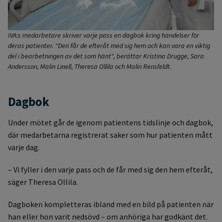
IVA:s medarbetare skriver varje pass en dagbok kring händelser för
deras patienter. "Den får de efteråt med sig hem och kan vara en viktig
del i bearbetningen av det som hänt", berättar Kristina Drugge, Sara
Andersson, Malin Linell, Theresa Ollila och Malin Rensfeldt.
Dagbok
Under mötet går de igenom patientens tidslinje och dagbok,
där medarbetarna registrerat saker som hur patienten mått
varje dag.
– Vi fyller i den varje pass och de får med sig den hem efteråt,
säger Theresa Ollila.
Dagboken kompletteras ibland med en bild på patienten när
han eller hon varit nedsövd – om anhöriga har godkänt det.