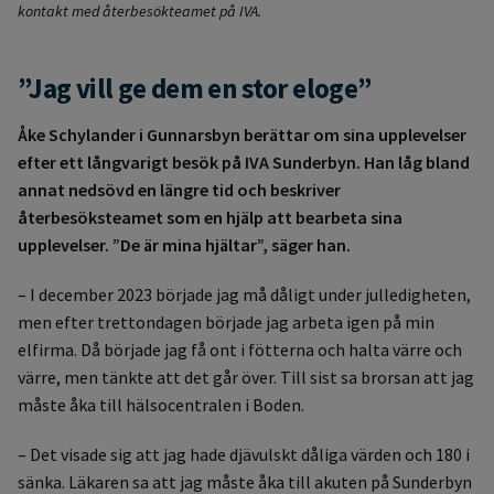
kontakt med återbesökteamet på IVA.
”Jag vill ge dem en stor eloge”
Åke Schylander i Gunnarsbyn berättar om sina upplevelser
efter ett långvarigt besök på IVA Sunderbyn. Han låg bland
annat nedsövd en längre tid och beskriver
återbesöksteamet som en hjälp att bearbeta sina
upplevelser. ”De är mina hjältar”, säger han.
– I december 2023 började jag må dåligt under julledigheten,
men efter trettondagen började jag arbeta igen på min
elfirma. Då började jag få ont i fötterna och halta värre och
värre, men tänkte att det går över. Till sist sa brorsan att jag
måste åka till hälsocentralen i Boden.
– Det visade sig att jag hade djävulskt dåliga värden och 180 i
sänka. Läkaren sa att jag måste åka till akuten på Sunderbyn