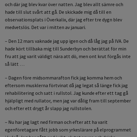
och där jag blev kvar över natten. Jag blev allt sämre och
hade till slut svårt att gå. De skickade mig då till en
observationsplats i Överkalix, där jag efter tre dygn blev
medvetslös. Det var i mitten av januari.
– Den 12 mars vaknade jag upp igen och då låg jag på IVA. De
hade kört tillbaka mig till Sunderbyn och berättat för min
fru att jag varit väldigt nära att dö, men ont krut förgås inte
så lätt …
– Dagen före midsommarafton fick jag komma hem och
eftersom musklerna förtvinat då jag legat så länge fick jag
rehabilitering och satt i rullstol. Jag kunde efter ett tag gå
hjälpligt med rullator, men jag var dålig fram till september
och efter ett drygt år slapp jag rullstolen.
– Nu har jag lagt ned firman och efter att ha varit
egenföretagare fått jobb som yrkeslärare på elprogrammet