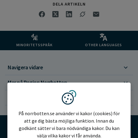
DELA ARTIKELN
MINORITETSSPRÅK
OTHER LANGUAGES
Navigera vidare
Mer på Region Norrbotten
Om webbplatsen
Vi använder kakor
På norrbotten.se använder vi kakor (cookies) för
att ge dig bästa möjliga funktion. Innan du
godkänt sätter vi bara nödvändiga kakor. Du kan
välja vilka kakor vi får använda.