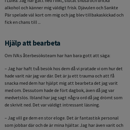
i Luleå. Jag har gått ned i vikt, slutat snusa och dricka
alkohol och känner mig väldigt frisk. Djävulen och Sankte
Pär spelade väl kort om mig och jag blev tillbakaskickad och
fick en chans till ...
Hjälp att bearbeta
Om IVA:s återbesöksteam har han bara gott att säga:
– Jag har haft två besök hos dem då vi pratade vi om hur det
hade varit när jag var där. Det är ju ett trauma och att få
snacka med dem har hjälpt mig att bearbeta det jag varit
med om. Dessutom hade de fört dagbok, även då jag var
medvetslös. Ibland har jag sagt några ord då jag drömt som
de skrivit ned. Det var väldigt intressant läsning.
– Jag vill ge dem en stor eloge. Det är fantastisk personal
som jobbar där och de är mina hjältar. Jag har även varit och