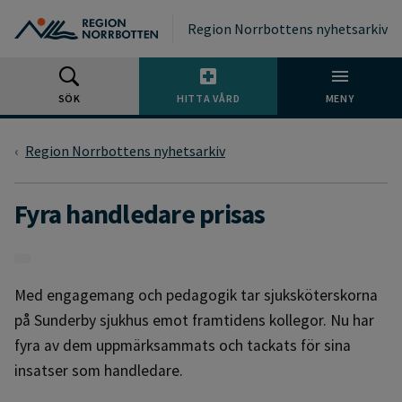
Gå till huvudmeny
Gå till övergripande innehåll
Gå till sidfoten
Region Norrbottens nyhetsarkiv
SÖK
HITTA VÅRD
MENY
Region Norrbottens nyhetsarkiv
Fyra handledare prisas
Med engagemang och pedagogik tar sjuksköterskorna
på Sunderby sjukhus emot framtidens kollegor. Nu har
fyra av dem uppmärksammats och tackats för sina
insatser som handledare.