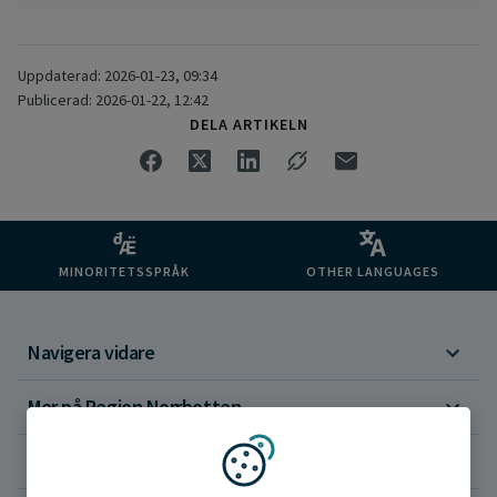
Uppdaterad: 2026-01-23, 09:34
Publicerad: 2026-01-22, 12:42
DELA ARTIKELN
MINORITETSSPRÅK
OTHER LANGUAGES
Navigera vidare
Mer på Region Norrbotten
Om webbplatsen
Vi använder kakor