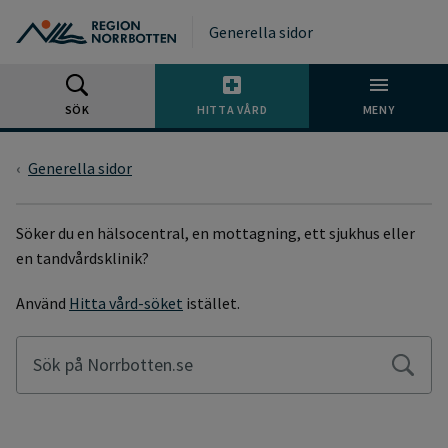
Gå till huvudmeny
Gå till övergripande innehåll
Gå till sidfoten
Generella sidor
SÖK
HITTA VÅRD
MENY
Generella sidor
SÖKSIDA
Söker du en hälsocentral, en mottagning, ett sjukhus eller
en tandvårdsklinik?
Använd
Hitta vård-söket
istället.
Sök på Norrbotten.se