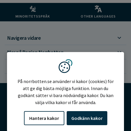
MINORITETSSPRÅK
OTHER LANGUAGES
Navigera vidare
Mer på Region Norrbotten
Om webbplatsen
Vi använder kakor
På norrbotten.se använder vi kakor (cookies) för
att ge dig bästa möjliga funktion. Innan du
godkänt sätter vi bara nödvändiga kakor. Du kan
välja vilka kakor vi får använda.
©2026 Region Norrbotten
Hantera kakor
Godkänn kakor
Alla rättigheter reserverade