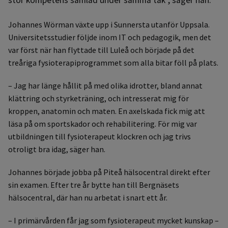
Johannes Wörman växte upp i Sunnersta utanför Uppsala.
Universitetsstudier följde inom IT och pedagogik, men det
var först när han flyttade till Luleå och började på det
treåriga fysioterapiprogrammet som alla bitar föll på plats.
– Jag har länge hållit på med olika idrotter, bland annat
klättring och styrketräning, och intresserat mig för
kroppen, anatomin och maten. En axelskada fick mig att
läsa på om sportskador och rehabilitering. För mig var
utbildningen till fysioterapeut klockren och jag trivs
otroligt bra idag, säger han.
Johannes började jobba på Piteå hälsocentral direkt efter
sin examen. Efter tre år bytte han till Bergnäsets
hälsocentral, där han nu arbetat i snart ett år.
– I primärvården får jag som fysioterapeut mycket kunskap –