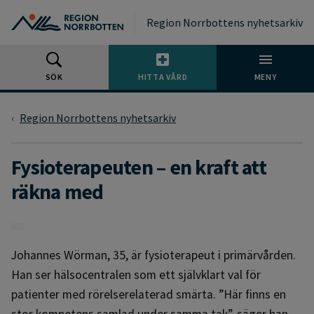
Gå till huvudmeny
Gå till övergripande innehåll
Gå till sidfoten
Region Norrbottens nyhetsarkiv
SÖK
HITTA VÅRD
MENY
Region Norrbottens nyhetsarkiv
Fysioterapeuten – en kraft att
räkna med
Johannes Wörman, 35, är fysioterapeut i primärvården.
Han ser hälsocentralen som ett självklart val för
patienter med rörelserelaterad smärta. ”Här finns en
stor kompetens samlad under samma tak”, säger han.