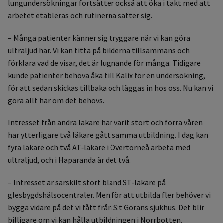
lungundersökningar fortsätter också att öka i takt med att
arbetet etableras och rutinerna sätter sig.
– Många patienter känner sig tryggare när vi kan göra
ultraljud här. Vi kan titta på bilderna tillsammans och
förklara vad de visar, det är lugnande för många. Tidigare
kunde patienter behöva åka till Kalix för en undersökning,
för att sedan skickas tillbaka och läggas in hos oss. Nu kan vi
göra allt här om det behövs.
Intresset från andra läkare har varit stort och förra våren
har ytterligare två läkare gått samma utbildning. I dag kan
fyra läkare och två AT‑läkare i Övertorneå arbeta med
ultraljud, och i Haparanda är det två.
– Intresset är särskilt stort bland ST‑läkare på
glesbygdshälsocentraler. Men för att utbilda fler behöver vi
bygga vidare på det vi fått från S:t Görans sjukhus. Det blir
billigare om vi kan hålla utbildningen i Norrbotten.