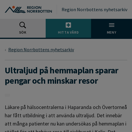
Gå till huvudmeny
Gå till övergripande innehåll
Gå till sidfoten
Region Norrbottens nyhetsarkiv
SÖK
HITTA VÅRD
MENY
Region Norrbottens nyhetsarkiv
Ultraljud på hemmaplan sparar
pengar och minskar resor
Läkare på hälsocentralerna i Haparanda och Övertorneå
har fått utbildning i att använda ultraljud. Det innebär
att många patienter nu kan undersökas på hemmaplan i
stället för att behöva resa till sjukhuset i Kalix. Det