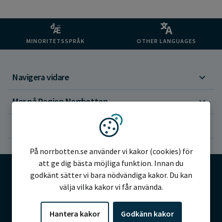
MINORITETSSPRÅK
OTHER LANGUAGES
Navigera vidare
Mer på Region Norrbotten
Om webbplatsen
Vi använder kakor
På norrbotten.se använder vi kakor (cookies) för
att ge dig bästa möjliga funktion. Innan du
godkänt sätter vi bara nödvändiga kakor. Du kan
välja vilka kakor vi får använda.
©2026 Region Norrbotten
Hantera kakor
Godkänn kakor
Alla rättigheter reserverade