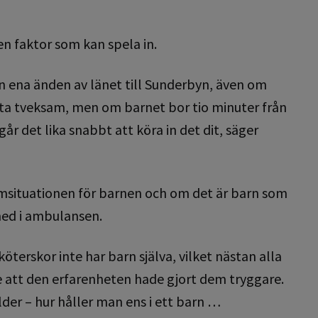
n faktor som kan spela in.
n ena änden av länet till Sunderbyn, även om
sta tveksam, men om barnet bor tio minuter från
år det lika snabbt att köra in det dit, säger
emsituationen för barnen och om det är barn som
 med i ambulansen.
erskor inte har barn själva, vilket nästan alla
e att den erfarenheten hade gjort dem tryggare.
älder – hur håller man ens i ett barn …