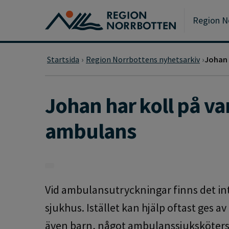
Gå till huvudmeny
Gå till övergripande innehåll
Gå till sidfoten
Region N
Startsida
Region Norrbottens nyhetsarkiv
Johan 
Johan har koll på va
ambulans
Vid ambulansutryckningar finns det inte
sjukhus. Istället kan hjälp oftast ges 
även barn, något ambulanssjuksköter