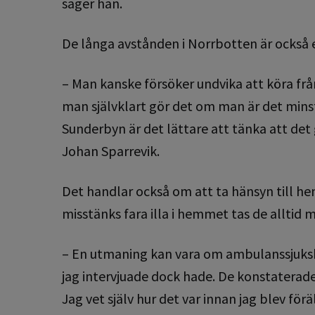
säger han.
De långa avstånden i Norrbotten är också e
– Man kanske försöker undvika att köra frå
man självklart gör det om man är det min
Sunderbyn är det lättare att tänka att det g
Johan Sparrevik.
Det handlar också om att ta hänsyn till h
misstänks fara illa i hemmet tas de alltid
– En utmaning kan vara om ambulanssjuksköt
jag intervjuade dock hade. De konstaterad
Jag vet själv hur det var innan jag blev för