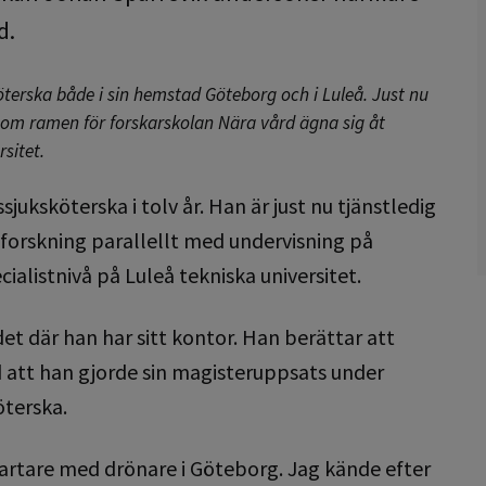
d.
erska både i sin hemstad Göteborg och i Luleå. Just nu
inom ramen för forskarskolan Nära vård ägna sig åt
sitet.
uksköterska i tolv år. Han är just nu tjänstledig
t forskning parallellt med undervisning på
listnivå på Luleå tekniska universitet.
det där han har sitt kontor. Han berättar att
 att han gjorde sin magisteruppsats under
öterska.
artare med drönare i Göteborg. Jag kände efter