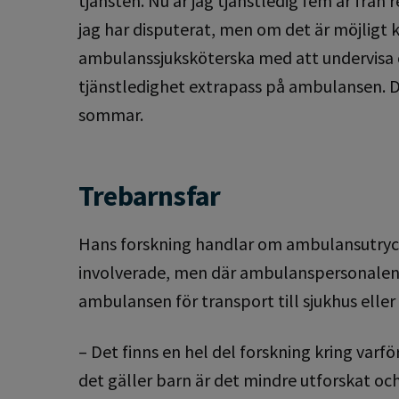
tjänsten. Nu är jag tjänstledig fem år från
jag har disputerat, men om det är möjlig
ambulanssjuksköterska med att undervisa oc
tjänstledighet extrapass på ambulansen. D
sommar.
Trebarnsfar
Hans forskning handlar om ambulansutryckn
involverade, men där ambulanspersonalen be
ambulansen för transport till sjukhus eller
– Det finns en hel del forskning kring varf
det gäller barn är det mindre utforskat och 