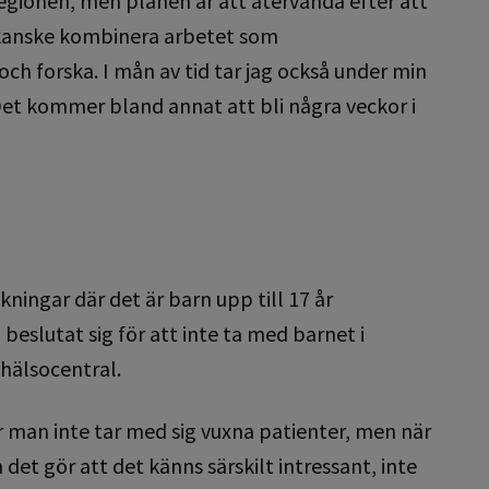
 regionen, men planen är att återvända efter att
t kanske kombinera arbetet som
h forska. I mån av tid tar jag också under min
et kommer bland annat att bli några veckor i
ingar där det är barn upp till 17 år
slutat sig för att inte ta med barnet i
 hälsocentral.
ör man inte tar med sig vuxna patienter, men när
det gör att det känns särskilt intressant, inte