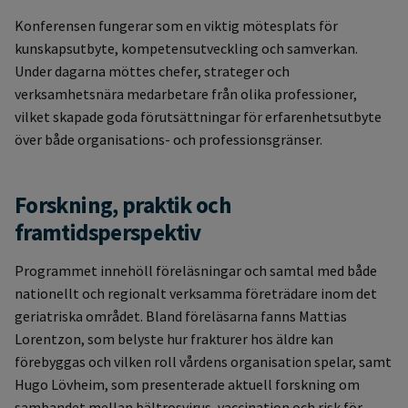
Konferensen fungerar som en viktig mötesplats för
kunskapsutbyte, kompetensutveckling och samverkan.
Under dagarna möttes chefer, strateger och
verksamhetsnära medarbetare från olika professioner,
vilket skapade goda förutsättningar för erfarenhetsutbyte
över både organisations- och professionsgränser.
Forskning, praktik och
framtidsperspektiv
Programmet innehöll föreläsningar och samtal med både
nationellt och regionalt verksamma företrädare inom det
geriatriska området. Bland föreläsarna fanns Mattias
Lorentzon, som belyste hur frakturer hos äldre kan
förebyggas och vilken roll vårdens organisation spelar, samt
Hugo Lövheim, som presenterade aktuell forskning om
sambandet mellan bältrosvirus, vaccination och risk för