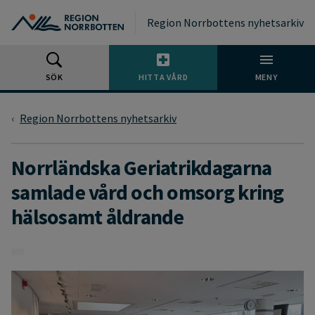
Gå till huvudmeny
Gå till övergripande innehåll
Gå till sidfoten
Region Norrbottens nyhetsarkiv
SÖK
HITTA VÅRD
MENY
Region Norrbottens nyhetsarkiv
Norrländska Geriatrikdagarna
samlade vård och omsorg kring
hälsosamt åldrande