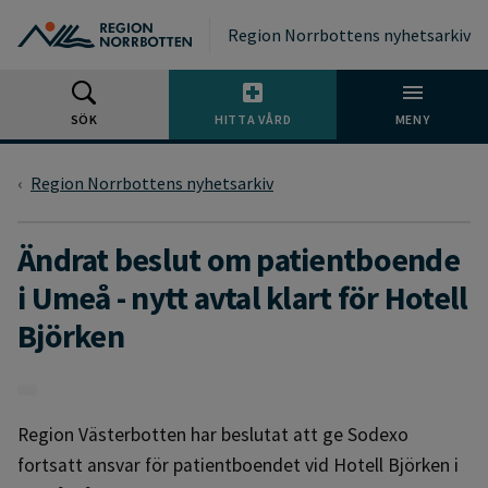
Gå till huvudmeny
Gå till övergripande innehåll
Gå till sidfoten
Region Norrbottens nyhetsarkiv
SÖK
HITTA VÅRD
MENY
Region Norrbottens nyhetsarkiv
Ändrat beslut om patientboende
i Umeå - nytt avtal klart för Hotell
Björken
Region Västerbotten har beslutat att ge Sodexo
fortsatt ansvar för patientboendet vid Hotell Björken i