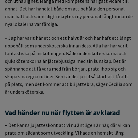
och uthållighet. Många med kompetens har gått vidare till
annat. Det har handlat både om att behålla den personal
man haft och samtidigt rekrytera ny personal långt innan de
nya lokalerna var färdiga.
– Jag har varit här ett och ett halvt år och har haft ett långt
uppehåll som undersköterska innan dess. Alla här har varit
fantastiska på inskolningen. Både undersköterskorna och
sjuksköterskorna är jättebjussiga med sin kunskap. Det är
spännande att få vara med från början, prata ihop sig och
skapa sina egna rutiner. Sen tar det ju tid så klart att få allt
på plats, men det kommer att bli jättebra, säger Cecilia som
är undersköterska.
Vad händer nu när flytten är avklarad
– Det känns ju jätteskönt att vi nu äntligen är här, där vi kan
prata om sådant som utveckling. Vi hade en hemskt lång