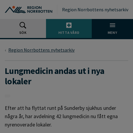
Gå till huvudmeny
Gå till övergripande innehåll
Gå till sidfoten
Region Norrbottens nyhetsarkiv
SÖK
HITTA VÅRD
MENY
Region Norrbottens nyhetsarkiv
Lungmedicin andas ut i nya
lokaler
Efter att ha flyttat runt på Sunderby sjukhus under
några år, har avdelning 42 lungmedicin nu fått egna
nyrenoverade lokaler.