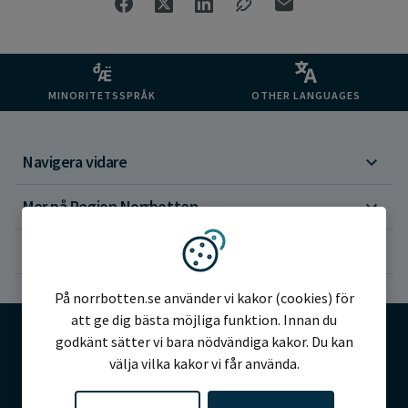
MINORITETSSPRÅK
OTHER LANGUAGES
Navigera vidare
Mer på Region Norrbotten
Om webbplatsen
Vi använder kakor
På norrbotten.se använder vi kakor (cookies) för
att ge dig bästa möjliga funktion. Innan du
godkänt sätter vi bara nödvändiga kakor. Du kan
välja vilka kakor vi får använda.
©2026 Region Norrbotten