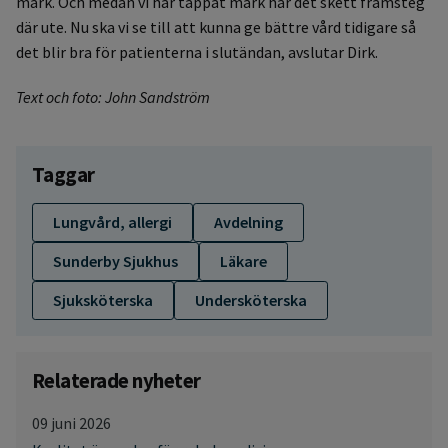
mark. Och medan vi har tappat mark har det skett framsteg
där ute. Nu ska vi se till att kunna ge bättre vård tidigare så
det blir bra för patienterna i slutändan, avslutar Dirk.
Text och foto: John Sandström
Taggar
Lungvård, allergi
Avdelning
Sunderby Sjukhus
Läkare
Sjuksköterska
Undersköterska
Relaterade nyheter
09 juni 2026