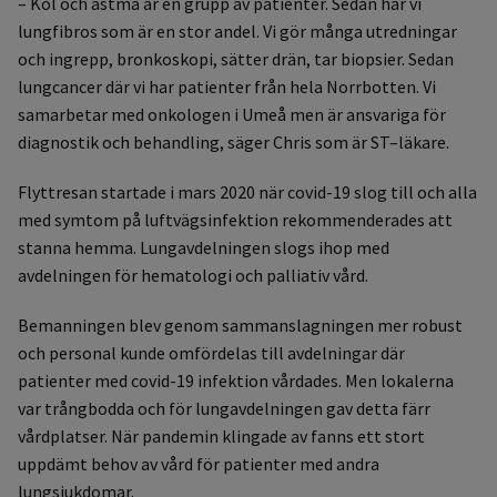
– Kol och astma är en grupp av patienter. Sedan har vi
lungfibros som är en stor andel. Vi gör många utredningar
och ingrepp, bronkoskopi, sätter drän, tar biopsier. Sedan
lungcancer där vi har patienter från hela Norrbotten. Vi
samarbetar med onkologen i Umeå men är ansvariga för
diagnostik och behandling, säger Chris som är ST–läkare.
Flyttresan startade i mars 2020 när covid-19 slog till och alla
med symtom på luftvägsinfektion rekommenderades att
stanna hemma. Lungavdelningen slogs ihop med
avdelningen för hematologi och palliativ vård.
Bemanningen blev genom sammanslagningen mer robust
och personal kunde omfördelas till avdelningar där
patienter med covid-19 infektion vårdades. Men lokalerna
var trångbodda och för lungavdelningen gav detta färr
vårdplatser. När pandemin klingade av fanns ett stort
uppdämt behov av vård för patienter med andra
lungsjukdomar.