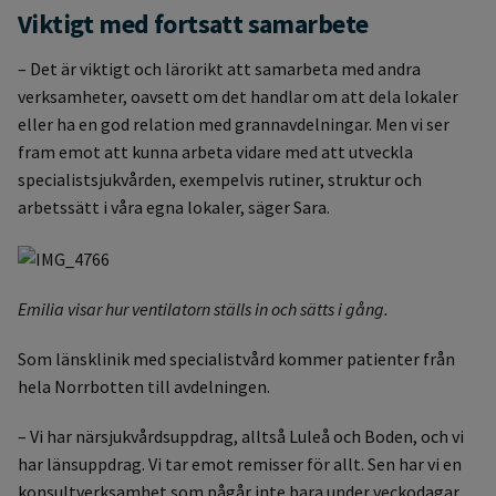
Viktigt med fortsatt samarbete
–
Det är viktigt
och lärorikt
att
samarbeta med a
ndra
verksamheter, oavsett om det handlar om att dela lokaler
eller
ha en god relation med grannavdelningar
. M
en vi ser
fram emot att kunna a
rbeta vidare m
ed
att utveckla
specialistsjukvården
,
exempelvis
rutiner
, struktur och
arbetssätt
i våra egna
lokaler
, säger Sara.
Emilia visar hur ventilatorn ställs in och sätts i gång.
Som länsklinik med specialistvård kommer patienter från
hela Norrbotten till avdelningen.
– Vi har närsjukvårdsuppdrag, alltså Luleå och Boden, och vi
har länsuppdrag. Vi tar emot remisser för allt. Sen har vi en
konsultverksamhet som pågår inte bara under veckodagar