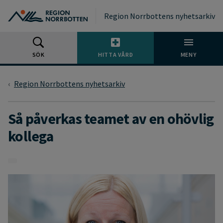
Gå till huvudmeny
Gå till övergripande innehåll
Gå till sidfoten
Region Norrbottens nyhetsarkiv
SÖK
HITTA VÅRD
MENY
Region Norrbottens nyhetsarkiv
Så påverkas teamet av en ohövlig
kollega