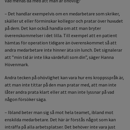
Vad menas då med att man är ohövlig?
– Det handlar exempelvis om en medarbetare som skriker,
skäller ut eller förminskar kollegor och pratar över huvudet
på dem. Det kan också handla om att man bryter
överenskommelser i det lilla. Till exempel att en patient
hämtas för operation tidigare än överenskommet så att
andra medarbetare inte hinner äta sin lunch. Det signalerar
att ”min tid är inte lika värdefull som din”, säger Hanna
Hövenmark.
Andra tecken på ohövlighet kan vara hur ens kroppsspråk är,
att man inte tittar på den man pratar med, att man inte
låter andra prata klart eller att man inte lyssnar på vad
någon försöker säga.
– Ibland beter man sig så mot hela teamet, ibland mot
enskilda medarbetare. Det här är förstås något som kan
inträffa på alla arbetsplatser. Det behöver inte vara just