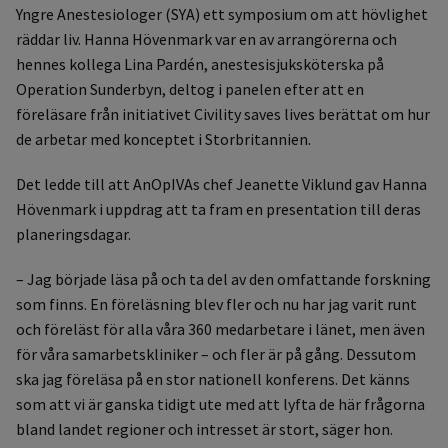
Yngre Anestesiologer (SYA) ett symposium om att hövlighet
räddar liv. Hanna Hövenmark var en av arrangörerna och
hennes kollega Lina Pardén, anestesisjuksköterska på
Operation Sunderbyn, deltog i panelen efter att en
föreläsare från initiativet Civility saves lives berättat om hur
de arbetar med konceptet i Storbritannien.
Det ledde till att AnOpIVAs chef Jeanette Viklund gav Hanna
Hövenmark i uppdrag att ta fram en presentation till deras
planeringsdagar.
– Jag började läsa på och ta del av den omfattande forskning
som finns. En föreläsning blev fler och nu har jag varit runt
och föreläst för alla våra 360 medarbetare i länet, men även
för våra samarbetskliniker – och fler är på gång. Dessutom
ska jag föreläsa på en stor nationell konferens. Det känns
som att vi är ganska tidigt ute med att lyfta de här frågorna
bland landet regioner och intresset är stort, säger hon.