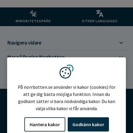
MINORITETSSPRÅK
OTHER LANGUAGES
Navigera vidare
Mer på Region Norrbotten
Om webbplatsen
Vi använder kakor
På norrbotten.se använder vi kakor (cookies) för
att ge dig bästa möjliga funktion. Innan du
godkänt sätter vi bara nödvändiga kakor. Du kan
välja vilka kakor vi får använda.
©2026 Region Norrbotten
Hantera kakor
Godkänn kakor
Alla rättigheter reserverade