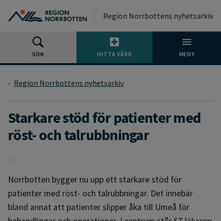
Gå till huvudmeny
Gå till övergripande innehåll
Gå till sidfoten
Region Norrbottens nyhetsarkiv
SÖK
HITTA VÅRD
MENY
Region Norrbottens nyhetsarkiv
Starkare stöd för patienter med
röst- och talrubbningar
Norrbotten bygger nu upp ett starkare stöd för
patienter med röst- och talrubbningar. Det innebär
bland annat att patienter slipper åka till Umeå för
behandlingar och operationer. I centrum står ST läkaren