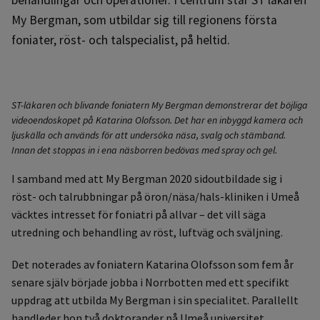
My Bergman, som utbildar sig till regionens första
foniater, röst- och talspecialist, på heltid.
ST-läkaren och blivande foniatern My Bergman demonstrerar det böjliga
videoendoskopet på Katarina Olofsson. Det har en inbyggd kamera och
ljuskälla och används för att undersöka näsa, svalg och stämband.
Innan det stoppas in i ena näsborren bedövas med spray och gel.
I samband med att My Bergman 2020 sidoutbildade sig i
röst- och talrubbningar på öron/näsa/hals-kliniken i Umeå
väcktes intresset för foniatri på allvar – det vill säga
utredning och behandling av röst, luftväg och sväljning.
Det noterades av foniatern Katarina Olofsson som fem år
senare själv började jobba i Norrbotten med ett specifikt
uppdrag att utbilda My Bergman i sin specialitet. Parallellt
handleder hon två doktorander på Umeå universitet.