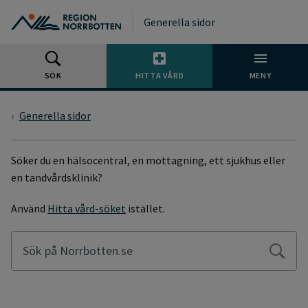
Gå till huvudmeny
Gå till övergripande innehåll
Gå till sidfoten
Generella sidor
SÖK
HITTA VÅRD
MENY
Generella sidor
SÖKSIDA
Söker du en hälsocentral, en mottagning, ett sjukhus eller
en tandvårdsklinik?
Använd
Hitta vård-söket
istället.
Sök på Norrbotten.se