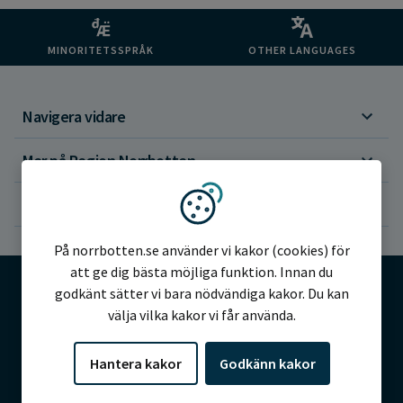
MINORITETSSPRÅK
OTHER LANGUAGES
Navigera vidare
Mer på Region Norrbotten
Om webbplatsen
Vi använder kakor
På norrbotten.se använder vi kakor (cookies) för
att ge dig bästa möjliga funktion. Innan du
godkänt sätter vi bara nödvändiga kakor. Du kan
välja vilka kakor vi får använda.
©2026 Region Norrbotten
Hantera kakor
Godkänn kakor
Alla rättigheter reserverade