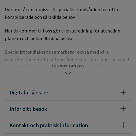
Du som får en remiss till specialisttandvården har ofta
komplicerade och särskilda behov.
När du kommer till oss gör vi en utredning för att sedan
planera och behandla dina besvär.
Specialisttandläkarna samarbetar också med våra
tandvårdsteam i allmäntandvården runt om i länet och med
Läs mer om oss
privattandläkarna. Vi ger råd och förslag till behandling av
enskilda patienter både genom att besöka vårdgivarna och
på distans.
Digitala tjänster
Inför ditt besök
Kontakt och praktisk information