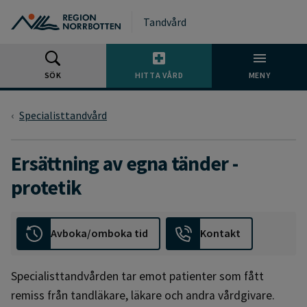
Gå till huvudmeny
Gå till övergripande innehåll
Gå till sidfoten
Tandvård
SÖK
HITTA VÅRD
MENY
Specialisttandvård
Ersättning av egna tänder -
protetik
Avboka/omboka tid
Kontakt
Specialisttandvården tar emot patienter som fått
remiss från tandläkare, läkare och andra vårdgivare.