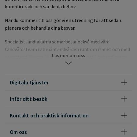
komplicerade och särskilda behov.
När du kommer till oss gör vi en utredning för att sedan
planera och behandla dina besvär.
Specialisttandläkarna samarbetar också med våra
tandvårdsteam i allmäntandvården runt om i länet och med
Läs mer om oss
privattandläkarna. Vi ger råd och förslag till behandling av
enskilda patienter både genom att besöka vårdgivarna och
på distans
Digitala tjänster
Inför ditt besök
Kontakt och praktisk information
Om oss