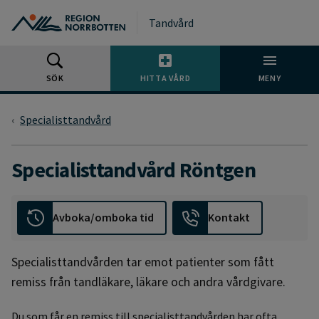
Gå till huvudmeny
Gå till övergripande innehåll
Gå till sidfoten
Tandvård
SÖK
HITTA VÅRD
MENY
Specialisttandvård
Specialisttandvård Röntgen
Avboka/omboka tid
Kontakt
Specialisttandvården tar emot patienter som fått
remiss från tandläkare, läkare och andra vårdgivare.
Du som får en remiss till specialisttandvården har ofta