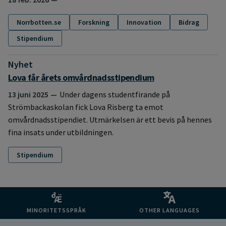
Norrbotten.se
Forskning
Innovation
Bidrag
Stipendium
Nyhet
:
Lova får årets omvårdnadsstipendium
13 juni 2025
Under dagens studentfirande på
Strömbackaskolan fick Lova Risberg ta emot
omvårdnadsstipendiet. Utmärkelsen är ett bevis på hennes
fina insats under utbildningen.
Stipendium
MINORITETSSPRÅK
OTHER LANGUAGES