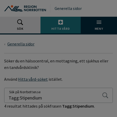
Gå till huvudmeny
Gå till övergripande innehåll
Gå till sidfoten
Generella sidor
SÖK
HITTA VÅRD
MENY
Generella sidor
SÖKSIDA
Söker du en hälsocentral, en mottagning, ett sjukhus eller
en tandvårdsklinik?
Använd
Hitta vård-söket
istället.
Sök på Norrbotten.se
4 resultat hittades på sökfrasen
Tagg:Stipendium
.