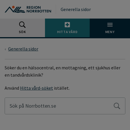
Gå till huvudmeny
Gå till övergripande innehåll
Gå till sidfoten
Generella sidor
SÖK
HITTA VÅRD
MENY
Generella sidor
SÖKSIDA
Söker du en hälsocentral, en mottagning, ett sjukhus eller
en tandvårdsklinik?
Använd
Hitta vård-söket
istället.
Sök på Norrbotten.se