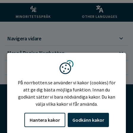
MINORITETSSPRÅK
OTHER LANGUAGES
Navigera vidare
Mer på Region Norrbotten
Om webbplatsen
Vi använder kakor
På norrbotten.se använder vi kakor (cookies) för
att ge dig bästa möjliga funktion. Innan du
godkänt sätter vi bara nödvändiga kakor. Du kan
välja vilka kakor vi får använda.
©2026 Region Norrbotten
Hantera kakor
Godkänn kakor
Alla rättigheter reserverade