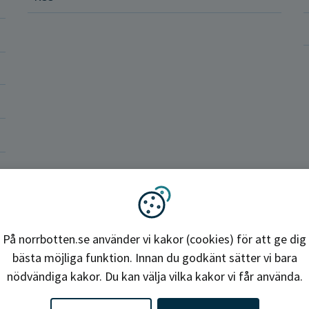
ler och rättigheter
a vårdenheter
okrati och politik
ba hos oss
Region Norrbotten
Vi använder kakor
På norrbotten.se använder vi kakor (cookies) för att ge dig
bästa möjliga funktion. Innan du godkänt sätter vi bara
nödvändiga kakor. Du kan välja vilka kakor vi får använda.