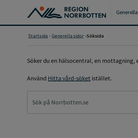
Gå till huvudmeny
Gå till övergripande innehåll
Gå till sidfoten
Generella
Startsida
Generella sidor
Söksida
SÖKSIDA
Söker du en hälsocentral, en mottagning, e
Använd
Hitta vård-söket
istället.
Sök på Norrbotten.se