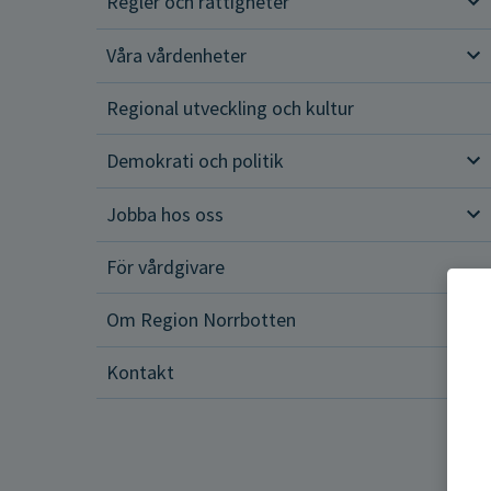
Regler och rättigheter
Reg
Våra vårdenheter
Vår
Regional utveckling och kultur
Demokrati och politik
Dem
Jobba hos oss
Job
För vårdgivare
Om Region Norrbotten
Om 
Kontakt