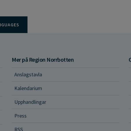
NGUAGES
Mer på Region Norrbotten
Anslagstavla
d och hälsa
Kalendarium
ital vård och tjänster
Upphandlingar
Press
dvård
RSS