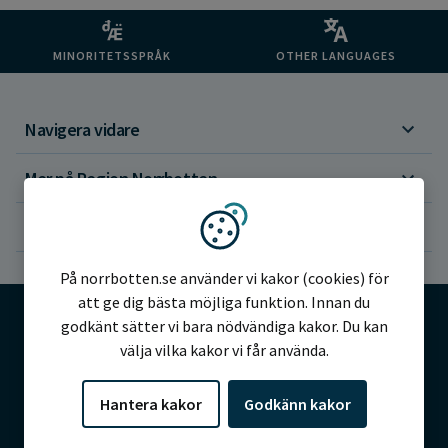
MINORITETSSPRÅK
OTHER LANGUAGES
Navigera vidare
Mer på Region Norrbotten
Om webbplatsen
Vi använder kakor
På norrbotten.se använder vi kakor (cookies) för
att ge dig bästa möjliga funktion. Innan du
godkänt sätter vi bara nödvändiga kakor. Du kan
välja vilka kakor vi får använda.
©2026 Region Norrbotten
Hantera kakor
Godkänn kakor
Alla rättigheter reserverade