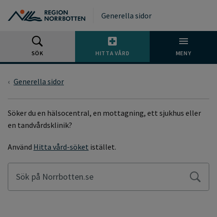
Gå till huvudmeny
Gå till övergripande innehåll
Gå till sidfoten
Generella sidor
SÖK
HITTA VÅRD
MENY
Generella sidor
SÖKSIDA
Söker du en hälsocentral, en mottagning, ett sjukhus eller
en tandvårdsklinik?
Använd
Hitta vård-söket
istället.
Sök på Norrbotten.se