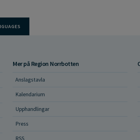
NGUAGES
Mer på Region Norrbotten
Anslagstavla
d och hälsa
Kalendarium
ital vård och tjänster
Upphandlingar
Press
dvård
RSS