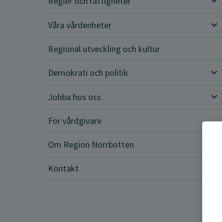
Regler och rättigheter
Reg
Våra vårdenheter
Vår
Regional utveckling och kultur
Demokrati och politik
Dem
Jobba hos oss
Job
För vårdgivare
Om Region Norrbotten
Om 
Kontakt