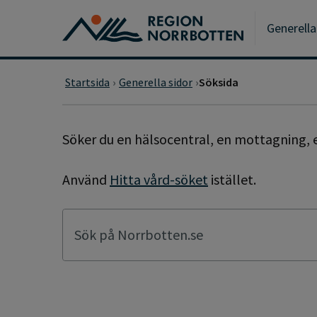
Gå till huvudmeny
Gå till övergripande innehåll
Gå till sidfoten
Generella
Startsida
Generella sidor
Söksida
SÖKSIDA
Söker du en hälsocentral, en mottagning, e
Använd
Hitta vård-söket
istället.
Sök på Norrbotten.se