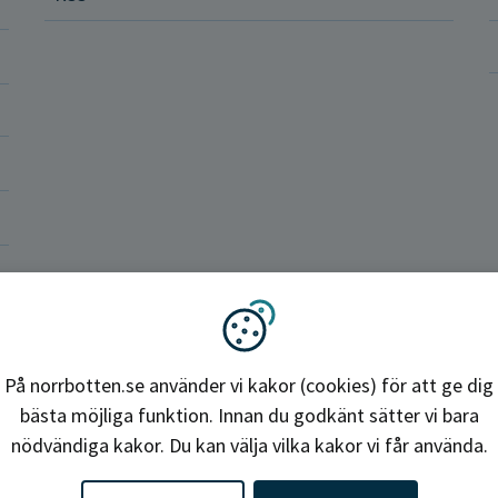
ler och rättigheter
a vårdenheter
okrati och politik
ba hos oss
Region Norrbotten
Vi använder kakor
På norrbotten.se använder vi kakor (cookies) för att ge dig
bästa möjliga funktion. Innan du godkänt sätter vi bara
nödvändiga kakor. Du kan välja vilka kakor vi får använda.