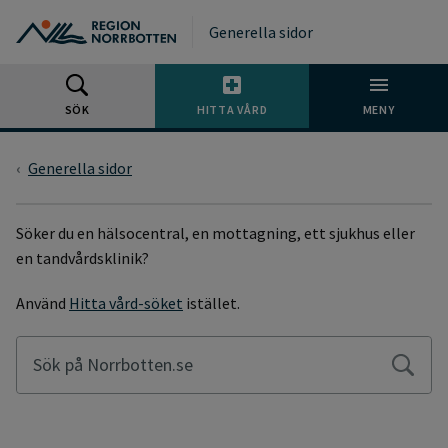
Gå till huvudmeny
Gå till övergripande innehåll
Gå till sidfoten
Generella sidor
SÖK
HITTA VÅRD
MENY
Generella sidor
SÖKSIDA
Söker du en hälsocentral, en mottagning, ett sjukhus eller
en tandvårdsklinik?
Använd
Hitta vård-söket
istället.
Sök på Norrbotten.se