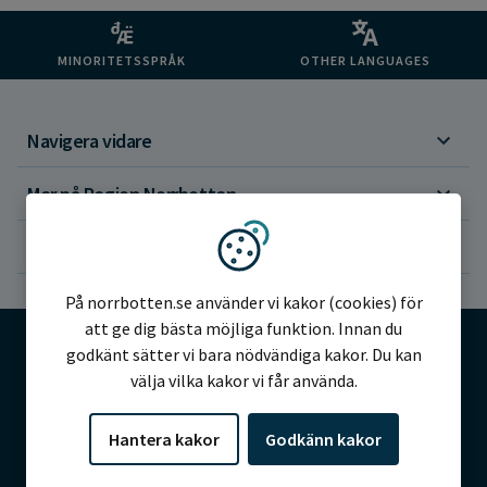
MINORITETSSPRÅK
OTHER LANGUAGES
Navigera vidare
Mer på Region Norrbotten
Om webbplatsen
Vi använder kakor
På norrbotten.se använder vi kakor (cookies) för
att ge dig bästa möjliga funktion. Innan du
godkänt sätter vi bara nödvändiga kakor. Du kan
välja vilka kakor vi får använda.
©2026 Region Norrbotten
Hantera kakor
Godkänn kakor
Alla rättigheter reserverade