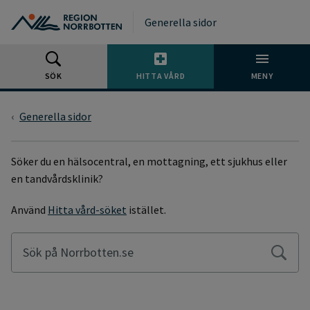
Gå till huvudmeny
Gå till övergripande innehåll
Gå till sidfoten
Generella sidor
SÖK
HITTA VÅRD
MENY
Generella sidor
SÖKSIDA
Söker du en hälsocentral, en mottagning, ett sjukhus eller
en tandvårdsklinik?
Använd
Hitta vård-söket
istället.
Sök på Norrbotten.se