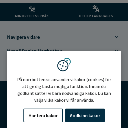
MINORITETSSPRÅK
OTHER LANGUAGES
Navigera vidare
Mer på Region Norrbotten
Om webbplatsen
Vi använder kakor
På norrbotten.se använder vi kakor (cookies) för
att ge dig bästa möjliga funktion. Innan du
godkänt sätter vi bara nödvändiga kakor. Du kan
välja vilka kakor vi får använda.
©2026 Region Norrbotten
Hantera kakor
Godkänn kakor
Alla rättigheter reserverade