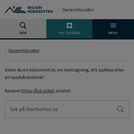
Gå till huvudmeny
Gå till övergripande innehåll
Gå till sidfoten
Generella sidor
SÖK
HITTA VÅRD
MENY
Generella sidor
SÖKSIDA
Söker du en hälsocentral, en mottagning, ett sjukhus eller
en tandvårdsklinik?
Använd
Hitta vård-söket
istället.
Sök på Norrbotten.se