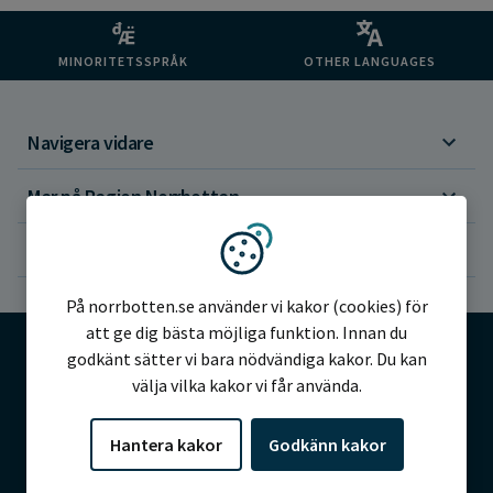
MINORITETSSPRÅK
OTHER LANGUAGES
Navigera vidare
Mer på Region Norrbotten
Om webbplatsen
Vi använder kakor
På norrbotten.se använder vi kakor (cookies) för
att ge dig bästa möjliga funktion. Innan du
godkänt sätter vi bara nödvändiga kakor. Du kan
välja vilka kakor vi får använda.
©2026 Region Norrbotten
Hantera kakor
Godkänn kakor
Alla rättigheter reserverade