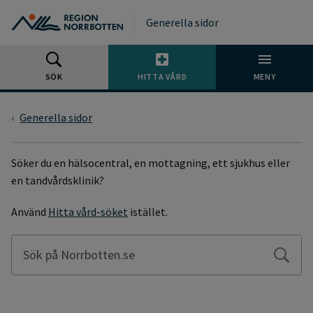
Gå till huvudmeny
Gå till övergripande innehåll
Gå till sidfoten
Generella sidor
SÖK
HITTA VÅRD
MENY
Generella sidor
SÖKSIDA
Söker du en hälsocentral, en mottagning, ett sjukhus eller
en tandvårdsklinik?
Använd
Hitta vård-söket
istället.
Sök på Norrbotten.se