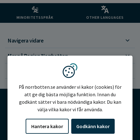
MINORITETSSPRÅK
OTHER LANGUAGES
Navigera vidare
Mer på Region Norrbotten
Om webbplatsen
Vi använder kakor
På norrbotten.se använder vi kakor (cookies) för
att ge dig bästa möjliga funktion. Innan du
godkänt sätter vi bara nödvändiga kakor. Du kan
välja vilka kakor vi får använda.
©2026 Region Norrbotten
Hantera kakor
Godkänn kakor
Alla rättigheter reserverade