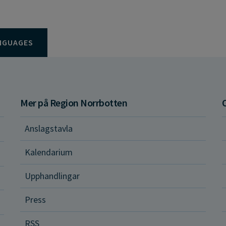
NGUAGES
Mer på Region Norrbotten
Anslagstavla
d och hälsa
Kalendarium
ital vård och tjänster
Upphandlingar
Press
dvård
RSS