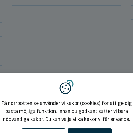
ler och rättigheter
a vårdenheter
okrati och politik
ba hos oss
Region Norrbotten
Vi använder kakor
På norrbotten.se använder vi kakor (cookies) för att ge dig
bästa möjliga funktion. Innan du godkänt sätter vi bara
nödvändiga kakor. Du kan välja vilka kakor vi får använda.