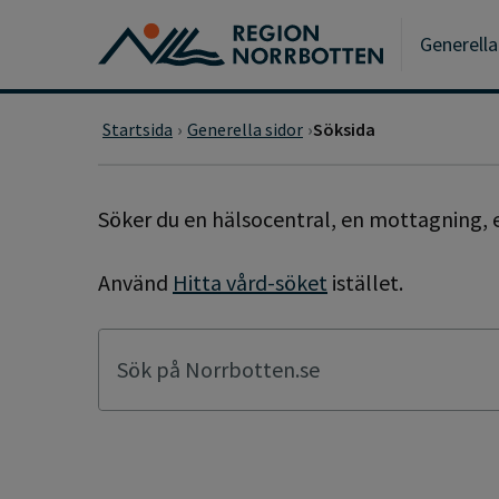
Gå till huvudmeny
Gå till övergripande innehåll
Gå till sidfoten
Generella
Startsida
Generella sidor
Söksida
SÖKSIDA
Söker du en hälsocentral, en mottagning, e
Använd
Hitta vård-söket
istället.
Sök på Norrbotten.se