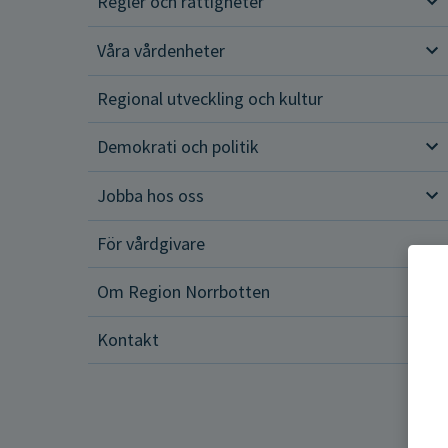
Regler och rättigheter
Reg
Våra vårdenheter
Vår
Regional utveckling och kultur
Demokrati och politik
Dem
Jobba hos oss
Job
För vårdgivare
Om Region Norrbotten
Om 
Kontakt